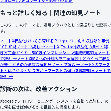
フォロー/フォロワー比から影響力を診断
もっと詳しく知る｜関連の知見ノート
このツールのテーマを、運用ノウハウとして深掘りした記事で
す。
ノート
X収益化はいくら稼げる？フォロワー別の収益額と事例
10件
知見ノートで読む →
ノート
X(Twitter)収益化の条件と稼
ぎ方完全ガイド｜500万インプレッション達成戦略
知見ノート
で読む →
ノート
X収益化の仕組みを完全解説｜どうやって収益
が発生するのか徹底図解
知見ノートで読む →
ノート
Xのブース
トとは？料金・やり方と旧ブーストの違いを解説
知見ノートで
読む →
診断の次は、改善アクション
Xboostはフォロワーとエンゲージメントを自動で追跡し、次
に何を直せば伸びるかを継続的に提案します。