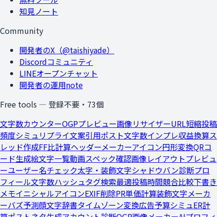
知見ノート
Community
開発者のX（@taishiyade）
Discordコミュニティ
LINEオープンチャット
開発者の運用note
Free tools — 登録不要・
73
個
文字数カウンター
OGPプレビュー
画像リサイザー
URL短縮
投稿
頻度シミュ
リプライ文案
引用ポスト文字数
インプレ収益換算
ス
レッド作成
FF比計算
ヘッダーメーカー
アイコン円形変換
QRコ
ード生成
絵文字一覧
動画スペック確認
画像レイアウトプレビュ
ー
ユーザー名チェック
太字・装飾文字
シャドウバン診断
プロ
フィール文字数
ハッシュタグ検索
最適投稿時間
競合比較
下書き
メモ
イニシャルアイコン
EXIF削除
PR単価計算
装飾文字メーカ
ー
バズ予測
顔文字辞書
タイムゾーン変換
広告予算シミュ
ER計
算
ポストネタ生成
アカウント診断
OGP画像メーカー
AIプロフィ