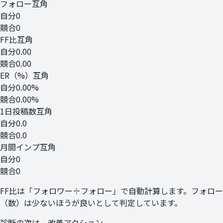
フォロー
互角
自分
0
競合
0
FF比
互角
自分
0.00
競合
0.00
ER（%）
互角
自分
0.00%
競合
0.00%
1日投稿数
互角
自分
0.0
競合
0.0
月間インプ
互角
自分
0
競合
0
FF比は「フォロワー÷フォロー」で自動計算します。フォロー
（数）は少ないほうが良いとして判定しています。
診断の次は、改善アクション