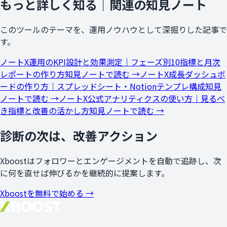
もっと詳しく知る｜関連の知見ノート
このツールのテーマを、運用ノウハウとして深掘りした記事で
す。
ノート
X運用のKPI設計と効果測定｜フェーズ別10指標と月次
レポートの作り方
知見ノートで読む →
ノート
X成長ダッシュボ
ードの作り方｜スプレッドシート・Notionテンプレ構成
知見
ノートで読む →
ノート
X公式アナリティクスの使い方｜見るべ
き指標と改善の活かし方
知見ノートで読む →
診断の次は、改善アクション
Xboostはフォロワーとエンゲージメントを自動で追跡し、次
に何を直せば伸びるかを継続的に提案します。
Xboostを無料で始める →