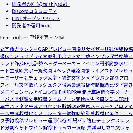
開発者のX（@taishiyade）
Discordコミュニティ
LINEオープンチャット
開発者の運用note
Free tools — 登録不要・
73
個
文字数カウンター
OGPプレビュー
画像リサイザー
URL短縮
投稿
頻度シミュ
リプライ文案
引用ポスト文字数
インプレ収益換算
ス
レッド作成
FF比計算
ヘッダーメーカー
アイコン円形変換
QRコ
ード生成
絵文字一覧
動画スペック確認
画像レイアウトプレビュ
ー
ユーザー名チェック
太字・装飾文字
シャドウバン診断
プロ
フィール文字数
ハッシュタグ検索
最適投稿時間
競合比較
下書き
メモ
イニシャルアイコン
EXIF削除
PR単価計算
装飾文字メーカ
ー
バズ予測
顔文字辞書
タイムゾーン変換
広告予算シミュ
ER計
算
ポストネタ生成
アカウント診断
OGP画像メーカー
AIプロフィ
ール生成
収益化シミュレーター
勉強時給計算
収益化条件チェッ
ク
予約投稿プレビュー
運用代行 相場
バレ防止チェック
スレッ
ド分割
シャドウバン解除トラッカー
凍結 異議申し立て文
フォ