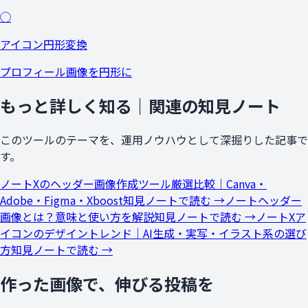
◯
アイコン円形変換
プロフィール画像を円形に
もっと詳しく知る｜関連の知見ノート
このツールのテーマを、運用ノウハウとして深掘りした記事で
す。
ノート
Xのヘッダー画像作成ツール厳選比較｜Canva・
Adobe・Figma・Xboost
知見ノートで読む →
ノート
ヘッダー
画像とは？意味と使い方を解説
知見ノートで読む →
ノート
Xア
イコンのデザイントレンド｜AI生成・実写・イラスト系の選び
方
知見ノートで読む →
作った画像で、伸びる投稿を