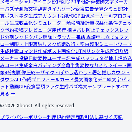
メモ
イニシャルアイコン
EXIF削除
PR単価計算
装飾文字メーカ
ー
バズ予測
顔文字辞書
タイムゾーン変換
広告予算シミュ
ER計
算
ポストネタ生成
アカウント診断
OGP画像メーカー
AIプロフィ
ール生成
収益化シミュレーター
勉強時給計算
収益化条件チェッ
ク
予約投稿プレビュー
運用代行 相場
バレ防止チェック
スレッ
ド分割
シャドウバン解除トラッカー
凍結 異議申し立て文
フォ
ロー制限・上限
凍結リスク診断
改行・空白整形
ミュートワード
生成
検索コマンド作成
ポスト画像化
UTMリンク生成
区切り線
メーカー
投稿日時変換
ユーザー名生成
ハッシュタグ抽出
埋め込
みコード生成
余白パディング
全角半角変換
なりきりツイート
画
像4分割
画像圧縮
モザイク・ぼかし
透かし・署名
推しカウント
ダウン
ALT作成
プロフィールカード
長文画像化
デコ絵文字パレ
ット
動画GIF変換
冒頭フック生成
バズ構文テンプレート
すべて
見る →
© 2026 Xboost. All rights reserved.
プライバシーポリシー
利用規約
特定商取引法に基づく表記