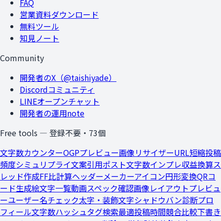
FAQ
営業資料ダウンロード
無料ツール
知見ノート
Community
開発者のX（@taishiyade）
Discordコミュニティ
LINEオープンチャット
開発者の運用note
Free tools — 登録不要・
73
個
文字数カウンター
OGPプレビュー
画像リサイザー
URL短縮
投稿
頻度シミュ
リプライ文案
引用ポスト文字数
インプレ収益換算
ス
レッド作成
FF比計算
ヘッダーメーカー
アイコン円形変換
QRコ
ード生成
絵文字一覧
動画スペック確認
画像レイアウトプレビュ
ー
ユーザー名チェック
太字・装飾文字
シャドウバン診断
プロ
フィール文字数
ハッシュタグ検索
最適投稿時間
競合比較
下書き