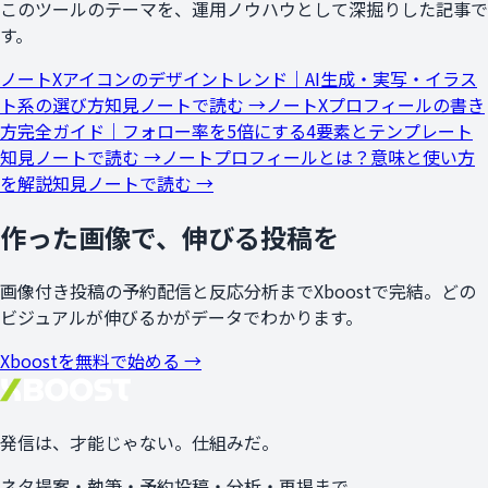
このツールのテーマを、運用ノウハウとして深掘りした記事で
す。
ノート
Xアイコンのデザイントレンド｜AI生成・実写・イラス
ト系の選び方
知見ノートで読む →
ノート
Xプロフィールの書き
方完全ガイド｜フォロー率を5倍にする4要素とテンプレート
知見ノートで読む →
ノート
プロフィールとは？意味と使い方
を解説
知見ノートで読む →
作った画像で、伸びる投稿を
画像付き投稿の予約配信と反応分析までXboostで完結。どの
ビジュアルが伸びるかがデータでわかります。
Xboostを無料で始める →
発信は、
才能
じゃない。
仕組み
だ。
ネタ提案・執筆・予約投稿・分析・再掲まで、