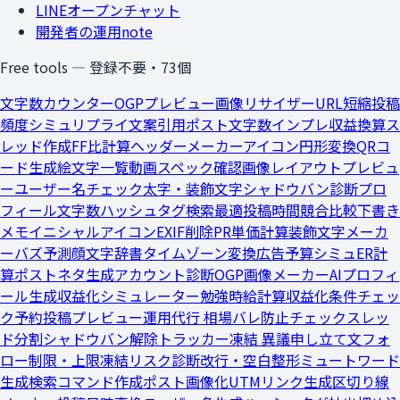
LINEオープンチャット
開発者の運用note
Free tools — 登録不要・
73
個
文字数カウンター
OGPプレビュー
画像リサイザー
URL短縮
投稿
頻度シミュ
リプライ文案
引用ポスト文字数
インプレ収益換算
ス
レッド作成
FF比計算
ヘッダーメーカー
アイコン円形変換
QRコ
ード生成
絵文字一覧
動画スペック確認
画像レイアウトプレビュ
ー
ユーザー名チェック
太字・装飾文字
シャドウバン診断
プロ
フィール文字数
ハッシュタグ検索
最適投稿時間
競合比較
下書き
メモ
イニシャルアイコン
EXIF削除
PR単価計算
装飾文字メーカ
ー
バズ予測
顔文字辞書
タイムゾーン変換
広告予算シミュ
ER計
算
ポストネタ生成
アカウント診断
OGP画像メーカー
AIプロフィ
ール生成
収益化シミュレーター
勉強時給計算
収益化条件チェッ
ク
予約投稿プレビュー
運用代行 相場
バレ防止チェック
スレッ
ド分割
シャドウバン解除トラッカー
凍結 異議申し立て文
フォ
ロー制限・上限
凍結リスク診断
改行・空白整形
ミュートワード
生成
検索コマンド作成
ポスト画像化
UTMリンク生成
区切り線