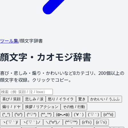
ツール集
/
顔文字辞書
顔文字・カオモジ辞書
喜び・悲しみ・煽り・かわいいなど8カテゴリ、200個以上の
顔文字を収録。クリックでコピー。
喜び / 笑顔
悲しみ / 涙
怒り / イライラ
驚き
かわいい / うふふ
煽り / ドヤ
挨拶 / リアクション
その他 / 行動
(^_^)
(^o^)
(^▽^)
(*^_^*)
(◍•ᴗ•◍)
(´∀｀)
(´▽｀)
(o^^o)
ヽ(´▽｀)/
ヽ(´▽｀)ノ
＼(^o^)／
(*^▽^*)
(≧∇≦)
(≧▽≦)