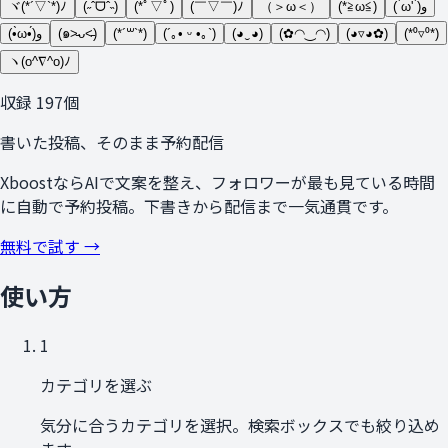
ヾ(*´▽`*)ﾉ
(˶ˆᗜˆ˵)
(*ﾟ▽ﾟ)
(￣▽￣)ﾉ
（＞ω＜）
(*≧ω≦)
( ̀ω' ́)و
(•̀ω•́)و
(๑˃̵ᴗ˂̵)
(*´꒳`*)
(´｡• ᵕ •｡`)
(◕‿◕)
(✿◠‿◠)
(◕▿◕✿)
(*⁰▿⁰*)
ヽ(o^∇^o)ﾉ
収録
197
個
書いた投稿、そのまま予約配信
XboostならAIで文案を整え、フォロワーが最も見ている時間
に自動で予約投稿。下書きから配信まで一気通貫です。
無料で試す →
使い方
1
カテゴリを選ぶ
気分に合うカテゴリを選択。検索ボックスでも絞り込め