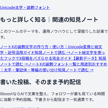
Unicode太字・装飾フォント
もっと詳しく知る｜関連の知見ノート
このツールのテーマを、運用ノウハウとして深掘りした記事で
す。
ノート
Xの装飾文字の作り方・使い方｜Unicode変換と絵文
字・記号活用ガイド
知見ノートで読む →
ノート
絵文字を使っ
たフックでX投稿をバズらせる完全ガイド【最新データ】
知見
ノートで読む →
ノート
Xの装飾フォント一覧と用途別おすすめ
｜太字・筆記体・等幅の使い分け
知見ノートで読む →
書いた投稿、そのまま予約配信
XboostならAIで文案を整え、フォロワーが最も見ている時間
に自動で予約投稿。下書きから配信まで一気通貫です。