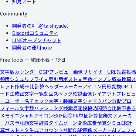
知見ノート
Community
開発者のX（@taishiyade）
Discordコミュニティ
LINEオープンチャット
開発者の運用note
Free tools — 登録不要・
73
個
文字数カウンター
OGPプレビュー
画像リサイザー
URL短縮
投稿
頻度シミュ
リプライ文案
引用ポスト文字数
インプレ収益換算
ス
レッド作成
FF比計算
ヘッダーメーカー
アイコン円形変換
QRコ
ード生成
絵文字一覧
動画スペック確認
画像レイアウトプレビュ
ー
ユーザー名チェック
太字・装飾文字
シャドウバン診断
プロ
フィール文字数
ハッシュタグ検索
最適投稿時間
競合比較
下書き
メモ
イニシャルアイコン
EXIF削除
PR単価計算
装飾文字メーカ
ー
バズ予測
顔文字辞書
タイムゾーン変換
広告予算シミュ
ER計
算
ポストネタ生成
アカウント診断
OGP画像メーカー
AIプロフィ