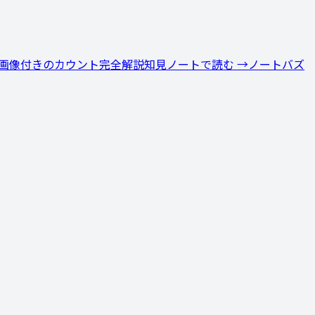
画像付きのカウント完全解説
知見ノートで読む →
ノート
バズ