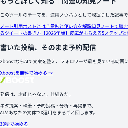
もっと詳しく知る｜関連の知見ノート
このツールのテーマを、運用ノウハウとして深掘りした記事で
ノート
引用ポストとは？意味と使い方を解説
知見ノートで読む
るツイートの書き方【2026年版】反応がもらえる5ステップ
書いた投稿、そのまま予約配信
XboostならAIで文案を整え、フォロワーが最も見ている時
Xboostを無料で始める →
発信は、
才能
じゃない。
仕組み
だ。
ネタ提案・執筆・予約投稿・分析・再掲まで、
AIがあなたの文体でX運用をまるごと回します。
30秒で始める