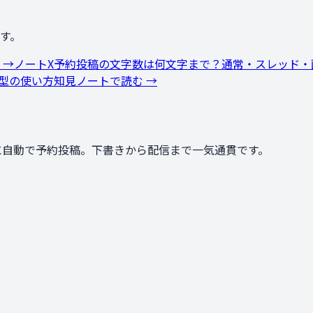
す。
 →
ノート
X予約投稿の文字数は何文字まで？通常・スレッド・
と型の使い方
知見ノートで読む →
間に自動で予約投稿。下書きから配信まで一気通貫です。