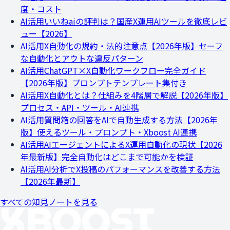
度・コスト
AI活用
いいねaiの評判は？国産X運用AIツールを徹底レビ
ュー【2026】
AI活用
X自動化の規約・法的注意点【2026年版】セーフ
な自動化とアウトな違反パターン
AI活用
ChatGPT×X自動化ワークフロー完全ガイド
【2026年版】プロンプトテンプレート集付き
AI活用
X自動化とは？仕組みを4階層で解説【2026年版】
プロセス・API・ツール・AI連携
AI活用
質問箱の回答をAIで自動生成する方法【2026年
版】使えるツール・プロンプト・Xboost AI連携
AI活用
AIエージェントによるX運用自動化の現状【2026
年最新版】完全自動化はどこまで可能かを検証
AI活用
AI分析でX投稿のパフォーマンスを改善する方法
【2026年最新】
すべての知見ノートを見る