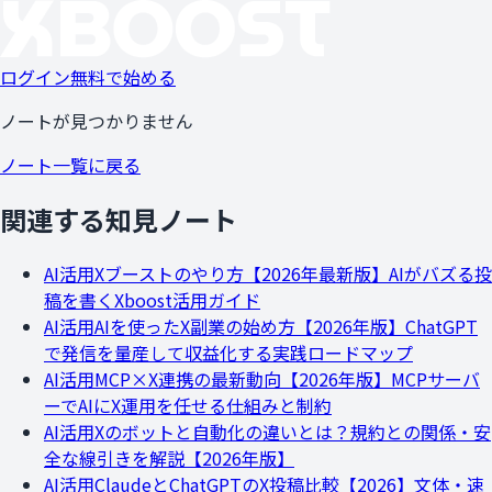
ログイン
無料で始める
ノートが見つかりません
ノート一覧に戻る
関連する知見ノート
AI活用
Xブーストのやり方【2026年最新版】AIがバズる投
稿を書くXboost活用ガイド
AI活用
AIを使ったX副業の始め方【2026年版】ChatGPT
で発信を量産して収益化する実践ロードマップ
AI活用
MCP×X連携の最新動向【2026年版】MCPサーバ
ーでAIにX運用を任せる仕組みと制約
AI活用
Xのボットと自動化の違いとは？規約との関係・安
全な線引きを解説【2026年版】
AI活用
ClaudeとChatGPTのX投稿比較【2026】文体・速