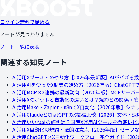
ログイン
無料で始める
ノートが見つかりません
ノート一覧に戻る
関連する知見ノート
AI活用
Xブーストのやり方【2026年最新版】AIがバズる投
AI活用
AIを使ったX副業の始め方【2026年版】Chat
AI活用
MCP×X連携の最新動向【2026年版】MCPサー
AI活用
Xのボットと自動化の違いとは？規約との関係・安
AI活用
Make・Zapier・n8nでX自動化【2026年版】シ
AI活用
ClaudeとChatGPTのX投稿比較【2026】文体・
AI活用
いいねaiの評判は？国産X運用AIツールを徹底レビュ
AI活用
X自動化の規約・法的注意点【2026年版】セーフ
AI活用
ChatGPT×X自動化ワークフロー完全ガイド【2