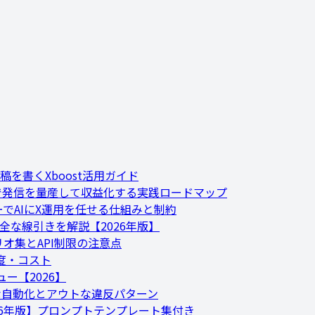
稿を書くXboost活用ガイド
GPTで発信を量産して収益化する実践ロードマップ
バーでAIにX運用を任せる仕組みと制約
全な線引きを解説【2026年版】
ナリオ集とAPI制限の注意点
速度・コスト
ー【2026】
な自動化とアウトな違反パターン
026年版】プロンプトテンプレート集付き