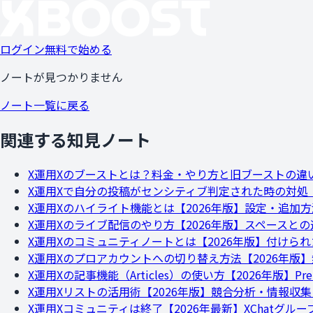
ログイン
無料で始める
ノートが見つかりません
ノート一覧に戻る
関連する知見ノート
X運用
Xのブーストとは？料金・やり方と旧ブーストの違
X運用
Xで自分の投稿がセンシティブ判定された時の対処【
X運用
Xのハイライト機能とは【2026年版】設定・追加
X運用
Xのライブ配信のやり方【2026年版】スペースとの違
X運用
Xのコミュニティノートとは【2026年版】付けら
X運用
Xのプロアカウントへの切り替え方法【2026年版
X運用
Xの記事機能（Articles）の使い方【2026年版】P
X運用
Xリストの活用術【2026年版】競合分析・情報収
X運用
Xコミュニティは終了【2026年最新】XChatグ