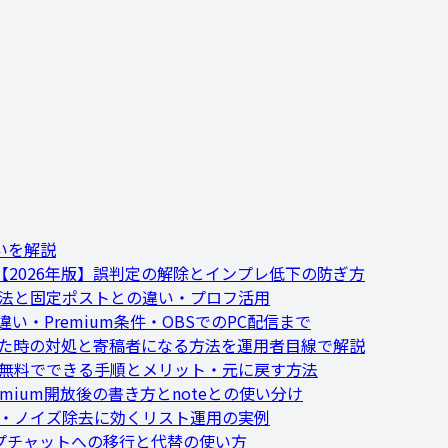
いを解説
2026年版】誤判定の解除とインプレ低下の防ぎ方
方法と固定ポストとの違い・プロフ活用
い・Premium条件・OBSでのPC配信まで
れた時の対処と寄稿者になる方法を運用者目線で解説
】無料でできる手順とメリット・元に戻す方法
remium開放後の書き方とnoteとの使い分け
集・ノイズ除去に効くリスト運用の実例
ループチャットへの移行と代替の使い方