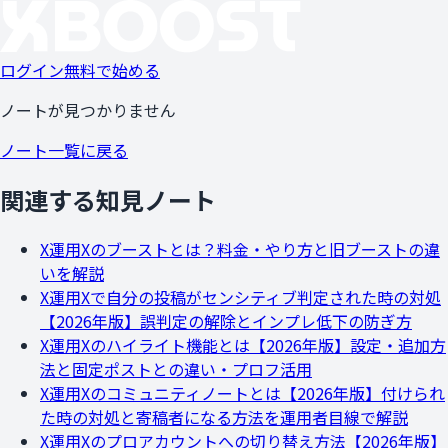
ログイン
無料で始める
ノートが見つかりません
ノート一覧に戻る
関連する知見ノート
X運用
Xのブーストとは？料金・やり方と旧ブーストの違
いを解説
X運用
Xで自分の投稿がセンシティブ判定された時の対処
【2026年版】誤判定の解除とインプレ低下の防ぎ方
X運用
Xのハイライト機能とは【2026年版】設定・追加方
法と固定ポストとの違い・プロフ活用
X運用
Xのコミュニティノートとは【2026年版】付けられ
た時の対処と寄稿者になる方法を運用者目線で解説
X運用
Xのプロアカウントへの切り替え方法【2026年版】