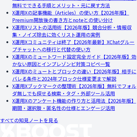
無料でできる手順とメリット・元に戻す方法
X運用
Xの記事機能（Articles）の使い方【2026年版】
Premium開放後の書き方とnoteとの使い分け
X運用
Xリストの活用術【2026年版】競合分析・情報収
集・ノイズ除去に効くリスト運用の実例
X運用
Xコミュニティは終了【2026年最新】XChatグルー
プチャットへの移行と代替の使い方
X運用
Xのミュートワード設定完全ガイド【2026年版】効
かない原因とインプレゾンビ対策コピペ一覧
X運用
Xのミュートとブロックの違い【2026年版】相手に
バレる条件と2024年ブロック仕様変更まで解説
X運用
Xブックマークの整理術【2026年版】無料でフォル
ダ無しでも探せる検索・タグ・外部ツール活用
X運用
Xのアンケート機能の作り方と活用法【2026年版】
期間・選択肢・匿名性の仕様とエンゲージ活用
すべての知見ノートを見る