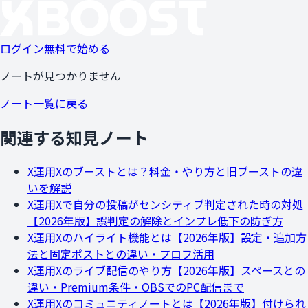
ログイン
無料で始める
ノートが見つかりません
ノート一覧に戻る
関連する知見ノート
X運用
Xのブーストとは？料金・やり方と旧ブーストの違
いを解説
X運用
Xで自分の投稿がセンシティブ判定された時の対処
【2026年版】誤判定の解除とインプレ低下の防ぎ方
X運用
Xのハイライト機能とは【2026年版】設定・追加方
法と固定ポストとの違い・プロフ活用
X運用
Xのライブ配信のやり方【2026年版】スペースとの
違い・Premium条件・OBSでのPC配信まで
X運用
Xのコミュニティノートとは【2026年版】付けられ