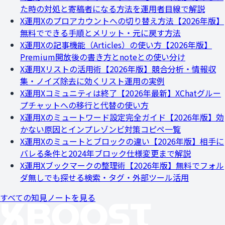
た時の対処と寄稿者になる方法を運用者目線で解説
X運用
Xのプロアカウントへの切り替え方法【2026年版】
無料でできる手順とメリット・元に戻す方法
X運用
Xの記事機能（Articles）の使い方【2026年版】
Premium開放後の書き方とnoteとの使い分け
X運用
Xリストの活用術【2026年版】競合分析・情報収
集・ノイズ除去に効くリスト運用の実例
X運用
Xコミュニティは終了【2026年最新】XChatグルー
プチャットへの移行と代替の使い方
X運用
Xのミュートワード設定完全ガイド【2026年版】効
かない原因とインプレゾンビ対策コピペ一覧
X運用
Xのミュートとブロックの違い【2026年版】相手に
バレる条件と2024年ブロック仕様変更まで解説
X運用
Xブックマークの整理術【2026年版】無料でフォル
ダ無しでも探せる検索・タグ・外部ツール活用
すべての知見ノートを見る