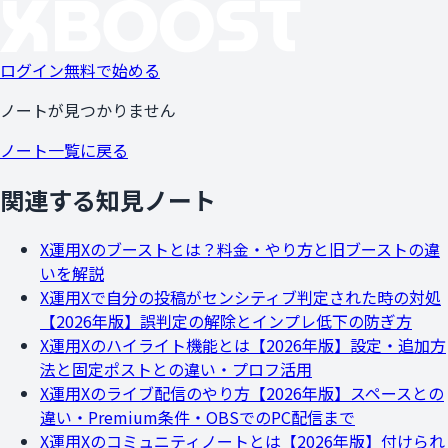
ログイン
無料で始める
ノートが見つかりません
ノート一覧に戻る
関連する知見ノート
X運用
Xのブーストとは？料金・やり方と旧ブーストの違
いを解説
X運用
Xで自分の投稿がセンシティブ判定された時の対処
【2026年版】誤判定の解除とインプレ低下の防ぎ方
X運用
Xのハイライト機能とは【2026年版】設定・追加方
法と固定ポストとの違い・プロフ活用
X運用
Xのライブ配信のやり方【2026年版】スペースとの
違い・Premium条件・OBSでのPC配信まで
X運用
Xのコミュニティノートとは【2026年版】付けられ