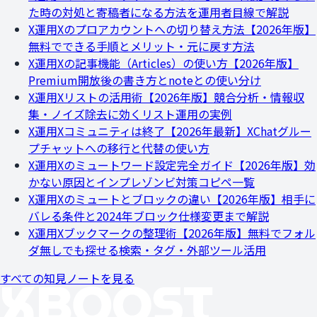
た時の対処と寄稿者になる方法を運用者目線で解説
X運用
Xのプロアカウントへの切り替え方法【2026年版】
無料でできる手順とメリット・元に戻す方法
X運用
Xの記事機能（Articles）の使い方【2026年版】
Premium開放後の書き方とnoteとの使い分け
X運用
Xリストの活用術【2026年版】競合分析・情報収
集・ノイズ除去に効くリスト運用の実例
X運用
Xコミュニティは終了【2026年最新】XChatグルー
プチャットへの移行と代替の使い方
X運用
Xのミュートワード設定完全ガイド【2026年版】効
かない原因とインプレゾンビ対策コピペ一覧
X運用
Xのミュートとブロックの違い【2026年版】相手に
バレる条件と2024年ブロック仕様変更まで解説
X運用
Xブックマークの整理術【2026年版】無料でフォル
ダ無しでも探せる検索・タグ・外部ツール活用
すべての知見ノートを見る