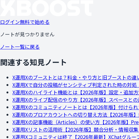
ログイン
無料で始める
ノートが見つかりません
ノート一覧に戻る
関連する知見ノート
X運用
Xのブーストとは？料金・やり方と旧ブーストの違
X運用
Xで自分の投稿がセンシティブ判定された時の対処【
X運用
Xのハイライト機能とは【2026年版】設定・追加
X運用
Xのライブ配信のやり方【2026年版】スペースとの違
X運用
Xのコミュニティノートとは【2026年版】付けら
X運用
Xのプロアカウントへの切り替え方法【2026年版
X運用
Xの記事機能（Articles）の使い方【2026年版】P
X運用
Xリストの活用術【2026年版】競合分析・情報収
X運用
Xコミュニティは終了【2026年最新】XChatグ