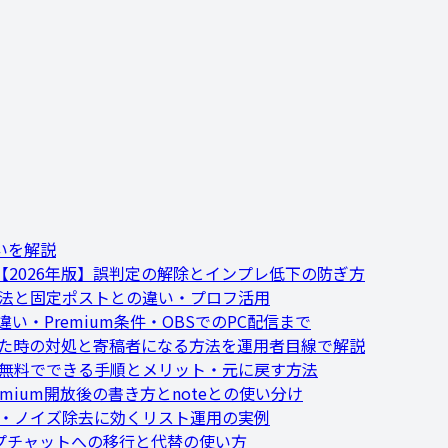
いを解説
2026年版】誤判定の解除とインプレ低下の防ぎ方
方法と固定ポストとの違い・プロフ活用
い・Premium条件・OBSでのPC配信まで
れた時の対処と寄稿者になる方法を運用者目線で解説
】無料でできる手順とメリット・元に戻す方法
remium開放後の書き方とnoteとの使い分け
集・ノイズ除去に効くリスト運用の実例
ループチャットへの移行と代替の使い方