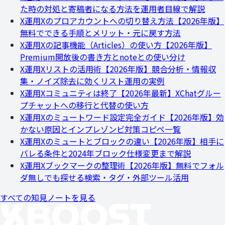
た時の対処と寄稿者になる方法を運用者目線で解説
X運用
Xのプロアカウントへの切り替え方法【2026年版】
無料でできる手順とメリット・元に戻す方法
X運用
Xの記事機能（Articles）の使い方【2026年版】
Premium開放後の書き方とnoteとの使い分け
X運用
Xリストの活用術【2026年版】競合分析・情報収
集・ノイズ除去に効くリスト運用の実例
X運用
Xコミュニティは終了【2026年最新】XChatグルー
プチャットへの移行と代替の使い方
X運用
Xのミュートワード設定完全ガイド【2026年版】効
かない原因とインプレゾンビ対策コピペ一覧
X運用
Xのミュートとブロックの違い【2026年版】相手に
バレる条件と2024年ブロック仕様変更まで解説
X運用
Xブックマークの整理術【2026年版】無料でフォル
ダ無しでも探せる検索・タグ・外部ツール活用
すべての知見ノートを見る