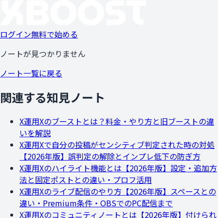
ログイン
無料で始める
ノートが見つかりません
ノート一覧に戻る
関連する知見ノート
X運用
Xのブーストとは？料金・やり方と旧ブーストの違
いを解説
X運用
Xで自分の投稿がセンシティブ判定された時の対処
【2026年版】誤判定の解除とインプレ低下の防ぎ方
X運用
Xのハイライト機能とは【2026年版】設定・追加方
法と固定ポストとの違い・プロフ活用
X運用
Xのライブ配信のやり方【2026年版】スペースとの
違い・Premium条件・OBSでのPC配信まで
X運用
Xのコミュニティノートとは【2026年版】付けられ