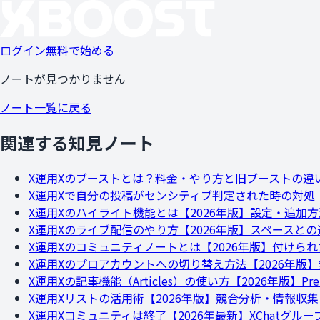
ログイン
無料で始める
ノートが見つかりません
ノート一覧に戻る
関連する知見ノート
X運用
Xのブーストとは？料金・やり方と旧ブーストの違
X運用
Xで自分の投稿がセンシティブ判定された時の対処【
X運用
Xのハイライト機能とは【2026年版】設定・追加
X運用
Xのライブ配信のやり方【2026年版】スペースとの違
X運用
Xのコミュニティノートとは【2026年版】付けら
X運用
Xのプロアカウントへの切り替え方法【2026年版
X運用
Xの記事機能（Articles）の使い方【2026年版】P
X運用
Xリストの活用術【2026年版】競合分析・情報収
X運用
Xコミュニティは終了【2026年最新】XChatグ