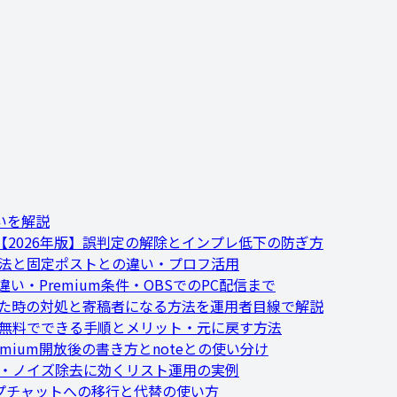
いを解説
2026年版】誤判定の解除とインプレ低下の防ぎ方
方法と固定ポストとの違い・プロフ活用
い・Premium条件・OBSでのPC配信まで
れた時の対処と寄稿者になる方法を運用者目線で解説
】無料でできる手順とメリット・元に戻す方法
remium開放後の書き方とnoteとの使い分け
集・ノイズ除去に効くリスト運用の実例
ループチャットへの移行と代替の使い方