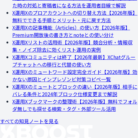
た時の対処と寄稿者になる方法を運用者目線で解説
X運用
Xのプロアカウントへの切り替え方法【2026年版】
無料でできる手順とメリット・元に戻す方法
X運用
Xの記事機能（Articles）の使い方【2026年版】
Premium開放後の書き方とnoteとの使い分け
X運用
Xリストの活用術【2026年版】競合分析・情報収
集・ノイズ除去に効くリスト運用の実例
X運用
Xコミュニティは終了【2026年最新】XChatグルー
プチャットへの移行と代替の使い方
X運用
Xのミュートワード設定完全ガイド【2026年版】効
かない原因とインプレゾンビ対策コピペ一覧
X運用
Xのミュートとブロックの違い【2026年版】相手に
バレる条件と2024年ブロック仕様変更まで解説
X運用
Xブックマークの整理術【2026年版】無料でフォル
ダ無しでも探せる検索・タグ・外部ツール活用
すべての知見ノートを見る