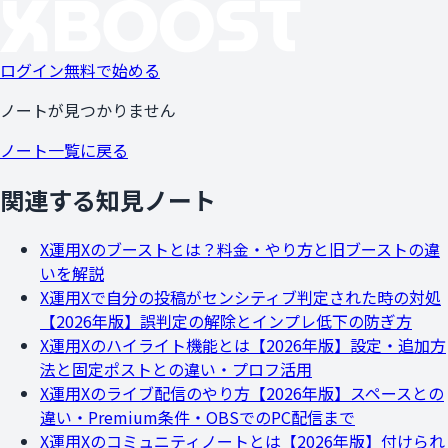
ログイン
無料で始める
ノートが見つかりません
ノート一覧に戻る
関連する知見ノート
X運用
Xのブーストとは？料金・やり方と旧ブーストの違
いを解説
X運用
Xで自分の投稿がセンシティブ判定された時の対処
【2026年版】誤判定の解除とインプレ低下の防ぎ方
X運用
Xのハイライト機能とは【2026年版】設定・追加方
法と固定ポストとの違い・プロフ活用
X運用
Xのライブ配信のやり方【2026年版】スペースとの
違い・Premium条件・OBSでのPC配信まで
X運用
Xのコミュニティノートとは【2026年版】付けられ