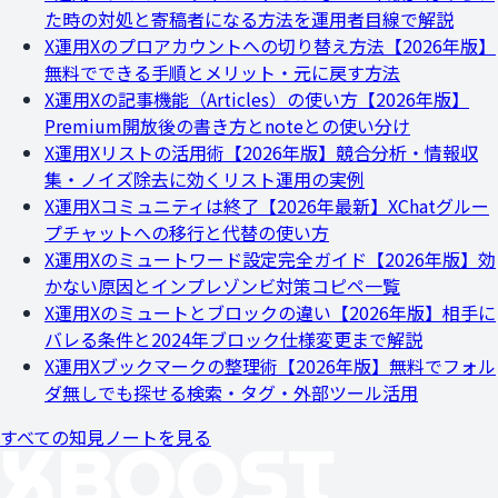
た時の対処と寄稿者になる方法を運用者目線で解説
X運用
Xのプロアカウントへの切り替え方法【2026年版】
無料でできる手順とメリット・元に戻す方法
X運用
Xの記事機能（Articles）の使い方【2026年版】
Premium開放後の書き方とnoteとの使い分け
X運用
Xリストの活用術【2026年版】競合分析・情報収
集・ノイズ除去に効くリスト運用の実例
X運用
Xコミュニティは終了【2026年最新】XChatグルー
プチャットへの移行と代替の使い方
X運用
Xのミュートワード設定完全ガイド【2026年版】効
かない原因とインプレゾンビ対策コピペ一覧
X運用
Xのミュートとブロックの違い【2026年版】相手に
バレる条件と2024年ブロック仕様変更まで解説
X運用
Xブックマークの整理術【2026年版】無料でフォル
ダ無しでも探せる検索・タグ・外部ツール活用
すべての知見ノートを見る