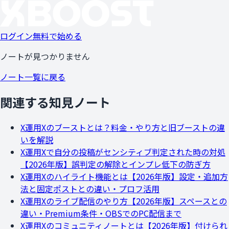
ログイン
無料で始める
ノートが見つかりません
ノート一覧に戻る
関連する知見ノート
X運用
Xのブーストとは？料金・やり方と旧ブーストの違
いを解説
X運用
Xで自分の投稿がセンシティブ判定された時の対処
【2026年版】誤判定の解除とインプレ低下の防ぎ方
X運用
Xのハイライト機能とは【2026年版】設定・追加方
法と固定ポストとの違い・プロフ活用
X運用
Xのライブ配信のやり方【2026年版】スペースとの
違い・Premium条件・OBSでのPC配信まで
X運用
Xのコミュニティノートとは【2026年版】付けられ