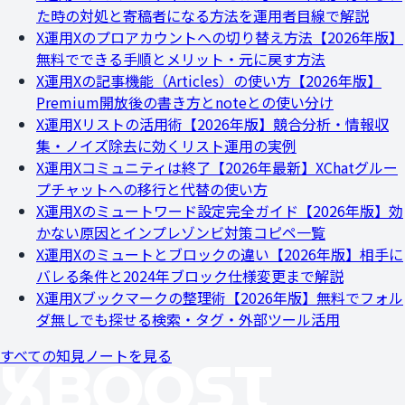
た時の対処と寄稿者になる方法を運用者目線で解説
X運用
Xのプロアカウントへの切り替え方法【2026年版】
無料でできる手順とメリット・元に戻す方法
X運用
Xの記事機能（Articles）の使い方【2026年版】
Premium開放後の書き方とnoteとの使い分け
X運用
Xリストの活用術【2026年版】競合分析・情報収
集・ノイズ除去に効くリスト運用の実例
X運用
Xコミュニティは終了【2026年最新】XChatグルー
プチャットへの移行と代替の使い方
X運用
Xのミュートワード設定完全ガイド【2026年版】効
かない原因とインプレゾンビ対策コピペ一覧
X運用
Xのミュートとブロックの違い【2026年版】相手に
バレる条件と2024年ブロック仕様変更まで解説
X運用
Xブックマークの整理術【2026年版】無料でフォル
ダ無しでも探せる検索・タグ・外部ツール活用
すべての知見ノートを見る