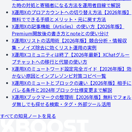
た時の対処と寄稿者になる方法を運用者目線で解説
X運用
Xのプロアカウントへの切り替え方法【2026年版】
無料でできる手順とメリット・元に戻す方法
X運用
Xの記事機能（Articles）の使い方【2026年版】
Premium開放後の書き方とnoteとの使い分け
X運用
Xリストの活用術【2026年版】競合分析・情報収
集・ノイズ除去に効くリスト運用の実例
X運用
Xコミュニティは終了【2026年最新】XChatグルー
プチャットへの移行と代替の使い方
X運用
Xのミュートワード設定完全ガイド【2026年版】効
かない原因とインプレゾンビ対策コピペ一覧
X運用
Xのミュートとブロックの違い【2026年版】相手に
バレる条件と2024年ブロック仕様変更まで解説
X運用
Xブックマークの整理術【2026年版】無料でフォル
ダ無しでも探せる検索・タグ・外部ツール活用
すべての知見ノートを見る