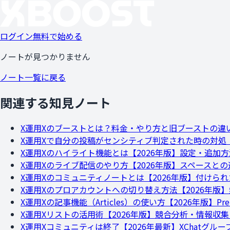
ログイン
無料で始める
ノートが見つかりません
ノート一覧に戻る
関連する知見ノート
X運用
Xのブーストとは？料金・やり方と旧ブーストの違
X運用
Xで自分の投稿がセンシティブ判定された時の対処【
X運用
Xのハイライト機能とは【2026年版】設定・追加
X運用
Xのライブ配信のやり方【2026年版】スペースとの違
X運用
Xのコミュニティノートとは【2026年版】付けら
X運用
Xのプロアカウントへの切り替え方法【2026年版
X運用
Xの記事機能（Articles）の使い方【2026年版】P
X運用
Xリストの活用術【2026年版】競合分析・情報収
X運用
Xコミュニティは終了【2026年最新】XChatグ