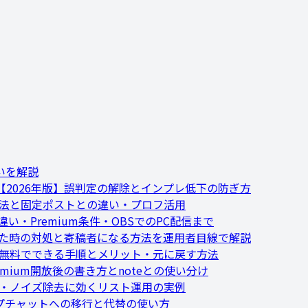
いを解説
2026年版】誤判定の解除とインプレ低下の防ぎ方
方法と固定ポストとの違い・プロフ活用
い・Premium条件・OBSでのPC配信まで
れた時の対処と寄稿者になる方法を運用者目線で解説
】無料でできる手順とメリット・元に戻す方法
remium開放後の書き方とnoteとの使い分け
集・ノイズ除去に効くリスト運用の実例
ループチャットへの移行と代替の使い方