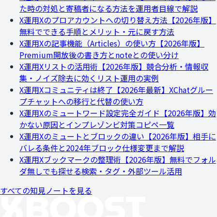
た時の対処と寄稿者になる方法を運用者目線で解説
X運用
Xのプロアカウントへの切り替え方法【2026年版】
無料でできる手順とメリット・元に戻す方法
X運用
Xの記事機能（Articles）の使い方【2026年版】
Premium開放後の書き方とnoteとの使い分け
X運用
Xリストの活用術【2026年版】競合分析・情報収
集・ノイズ除去に効くリスト運用の実例
X運用
Xコミュニティは終了【2026年最新】XChatグルー
プチャットへの移行と代替の使い方
X運用
Xのミュートワード設定完全ガイド【2026年版】効
かない原因とインプレゾンビ対策コピペ一覧
X運用
Xのミュートとブロックの違い【2026年版】相手に
バレる条件と2024年ブロック仕様変更まで解説
X運用
Xブックマークの整理術【2026年版】無料でフォル
ダ無しでも探せる検索・タグ・外部ツール活用
すべての知見ノートを見る