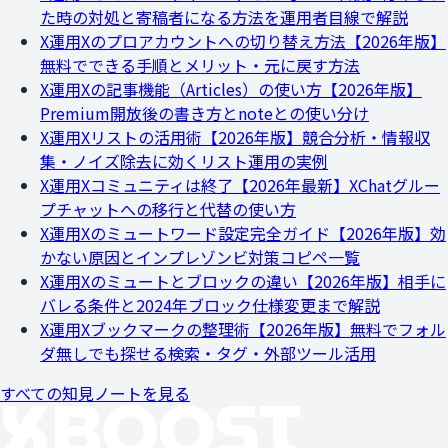
た時の対処と寄稿者になる方法を運用者目線で解説
X運用
Xのプロアカウントへの切り替え方法【2026年版】
無料でできる手順とメリット・元に戻す方法
X運用
Xの記事機能（Articles）の使い方【2026年版】
Premium開放後の書き方とnoteとの使い分け
X運用
Xリストの活用術【2026年版】競合分析・情報収
集・ノイズ除去に効くリスト運用の実例
X運用
Xコミュニティは終了【2026年最新】XChatグルー
プチャットへの移行と代替の使い方
X運用
Xのミュートワード設定完全ガイド【2026年版】効
かない原因とインプレゾンビ対策コピペ一覧
X運用
Xのミュートとブロックの違い【2026年版】相手に
バレる条件と2024年ブロック仕様変更まで解説
X運用
Xブックマークの整理術【2026年版】無料でフォル
ダ無しでも探せる検索・タグ・外部ツール活用
すべての知見ノートを見る