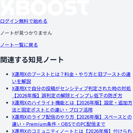
ログイン
無料で始める
ノートが見つかりません
ノート一覧に戻る
関連する知見ノート
X運用
Xのブーストとは？料金・やり方と旧ブーストの違
いを解説
X運用
Xで自分の投稿がセンシティブ判定された時の対処
【2026年版】誤判定の解除とインプレ低下の防ぎ方
X運用
Xのハイライト機能とは【2026年版】設定・追加方
法と固定ポストとの違い・プロフ活用
X運用
Xのライブ配信のやり方【2026年版】スペースとの
違い・Premium条件・OBSでのPC配信まで
X運用
Xのコミュニティノートとは【2026年版】付けられ