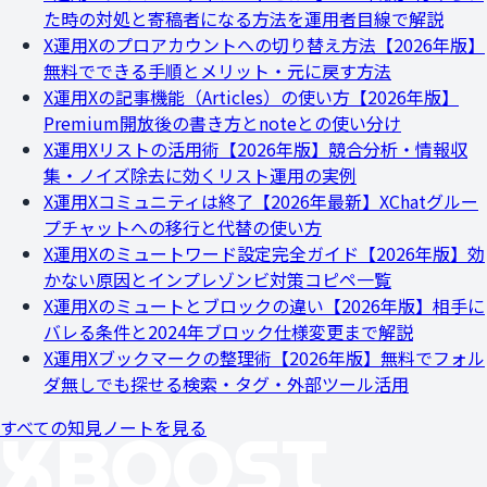
た時の対処と寄稿者になる方法を運用者目線で解説
X運用
Xのプロアカウントへの切り替え方法【2026年版】
無料でできる手順とメリット・元に戻す方法
X運用
Xの記事機能（Articles）の使い方【2026年版】
Premium開放後の書き方とnoteとの使い分け
X運用
Xリストの活用術【2026年版】競合分析・情報収
集・ノイズ除去に効くリスト運用の実例
X運用
Xコミュニティは終了【2026年最新】XChatグルー
プチャットへの移行と代替の使い方
X運用
Xのミュートワード設定完全ガイド【2026年版】効
かない原因とインプレゾンビ対策コピペ一覧
X運用
Xのミュートとブロックの違い【2026年版】相手に
バレる条件と2024年ブロック仕様変更まで解説
X運用
Xブックマークの整理術【2026年版】無料でフォル
ダ無しでも探せる検索・タグ・外部ツール活用
すべての知見ノートを見る