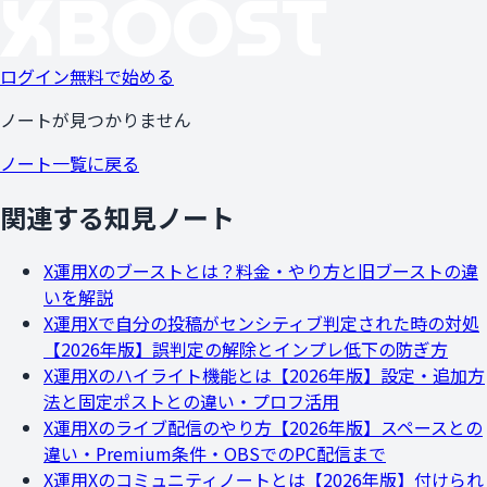
ログイン
無料で始める
ノートが見つかりません
ノート一覧に戻る
関連する知見ノート
X運用
Xのブーストとは？料金・やり方と旧ブーストの違
いを解説
X運用
Xで自分の投稿がセンシティブ判定された時の対処
【2026年版】誤判定の解除とインプレ低下の防ぎ方
X運用
Xのハイライト機能とは【2026年版】設定・追加方
法と固定ポストとの違い・プロフ活用
X運用
Xのライブ配信のやり方【2026年版】スペースとの
違い・Premium条件・OBSでのPC配信まで
X運用
Xのコミュニティノートとは【2026年版】付けられ