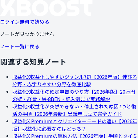
ログイン
無料で始める
ノートが見つかりません
ノート一覧に戻る
関連する知見ノート
収益化
X収益化しやすいジャンル7選【2026年版】伸びる
分野・赤字りやすい分野を徹底比較
収益化
X収益化の確定申告のやり方【2026年版】20万円
の壁・経費・W-8BEN・記入例まで実務解説
収益化
X収益化が突然できない・停止された原因7つと復
活の手順【2026年最新】異議申し立て完全ガイド
収益化
X Premiumとクリエイターモードの違い【2026年
版】収益化に必要なのはどっち？
収益化
X Premiumの解約方法【2026年版】手順とタイミ