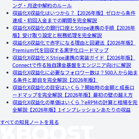
ング・月途中解約のルール
収益化
X収益化はいつから？【2026年版】ゼロから条件
達成・初回入金までの期間を完全解説
収益化
X収益化の銀行口座とStripe連携の手順【2026年
版】受け取り設定と税務処理を完全解説
収益化
X収益化で赤字になる理由と回避法【2026年版】
Premium代を回収する黒字化ロードマップ
収益化
X収益化×Stripe連携の実装ガイド【2026年版】
Connectで作る独自課金基盤をエンジニア向けに解説
収益化
X収益化に必要なフォロワー数は？500人から始ま
る条件と節目を完全解説【2026年版】
収益化
X収益化の目安はいくら？開始時の金額と成長ロ
ードマップを完全解説【2026年版】最初の壁の越え方
収益化
X収益化の単価はいくら？eRPMの計算と相場を完
全解説【2026年版】1インプレッションあたりの収益
すべての知見ノートを見る