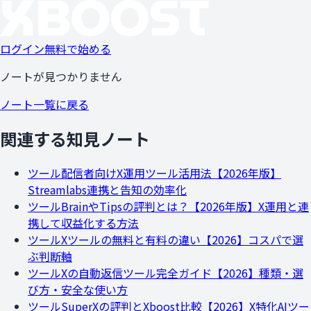
ログイン
無料で始める
ノートが見つかりません
ノート一覧に戻る
関連する知見ノート
ツール
配信者向けX運用ツール活用法【2026年版】
Streamlabs連携と告知の効率化
ツール
BrainやTipsの評判とは？【2026年版】X運用と連
携して収益化する方法
ツール
Xツールの無料と有料の違い【2026】コスパで選
ぶ判断軸
ツール
Xの自動返信ツール完全ガイド【2026】種類・選
び方・安全な使い方
ツール
SuperXの評判とXboost比較【2026】X特化AIツー