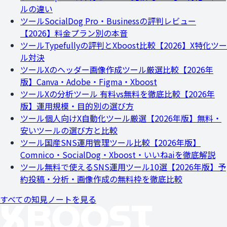
ルの違い
ツール
SocialDog Pro・Businessの評判レビュー
【2026】料金プラン別の本音
ツール
Typefullyの評判とXboost比較【2026】X特化ツー
ル対決
ツール
Xのヘッダー画像作成ツール厳選比較【2026年
版】Canva・Adobe・Figma・Xboost
ツール
Xの分析ツール 有料vs無料を徹底比較【2026年
版】運用規模・目的別の選び方
ツール
個人向けX自動化ツール厳選【2026年版】無料・
安いツールの選び方と比較
ツール
国産SNS運用管理ツール比較【2026年版】
Comnico・SocialDog・Xboost・いいねaiを徹底解説
ツール
無料で使えるSNS運用ツール10選【2026年版】予
約投稿・分析・画像作成の無料枠を徹底比較
すべての知見ノートを見る