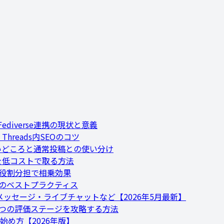
】Fediverse連携の現状と意義
hreads内SEOのコツ
】使いどころと通常投稿との使い分け
ンを低コストで取る方法
26】役割分担で相乗効果
併用のベストプラクティス
稿・メッセージ・ライブチャットなど【2026年5月最新】
新】4つの評価ステージを攻略する方法
始め方【2026年版】