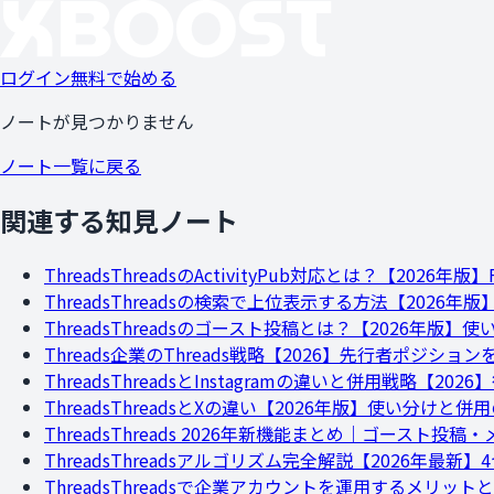
ログイン
無料で始める
ノートが見つかりません
ノート一覧に戻る
関連する知見ノート
Threads
ThreadsのActivityPub対応とは？【2026年版
Threads
Threadsの検索で上位表示する方法【2026年版】T
Threads
Threadsのゴースト投稿とは？【2026年版
Threads
企業のThreads戦略【2026】先行者ポジショ
Threads
ThreadsとInstagramの違いと併用戦略【20
Threads
ThreadsとXの違い【2026年版】使い分けと
Threads
Threads 2026年新機能まとめ｜ゴースト投
Threads
Threadsアルゴリズム完全解説【2026年最
Threads
Threadsで企業アカウントを運用するメリットと